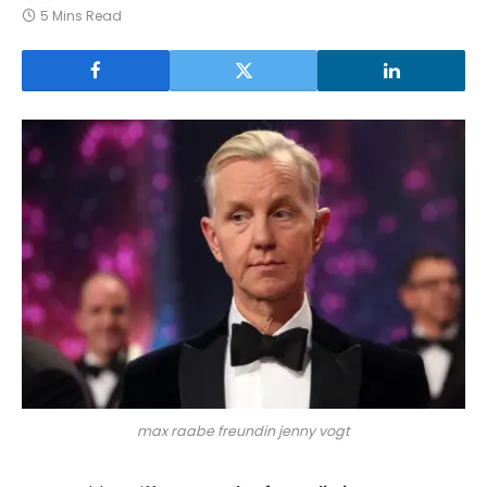
5 Mins Read
max raabe freundin jenny vogt