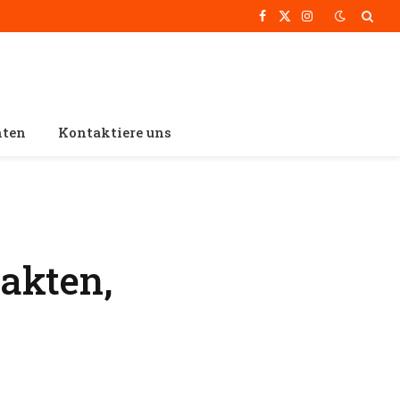
Facebook
X
Instagram
(Twitter)
hten
Kontaktiere uns
akten,