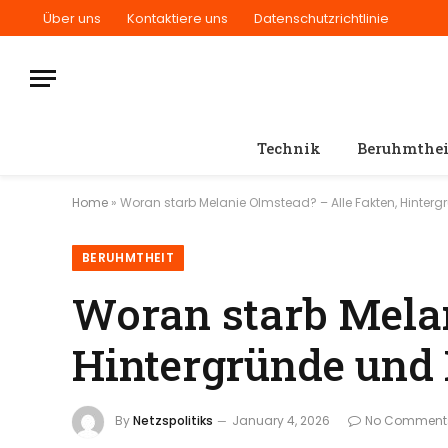
Über uns
Kontaktiere uns
Datenschutzrichtlinie
Technik
Beruhmthei
Home
»
Woran starb Melanie Olmstead? – Alle Fakten, Hinterg
BERUHMTHEIT
Woran starb Melan
Hintergründe und 
By
Netzspolitiks
January 4, 2026
No Comment