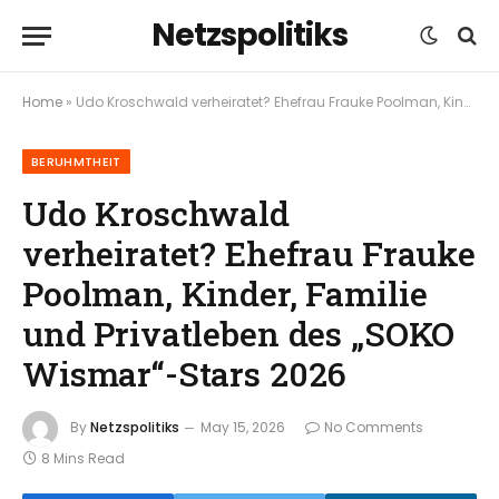
Netzspolitiks
Home
»
Udo Kroschwald verheiratet? Ehefrau Frauke Poolman, Kinder, Familie und Privatleben des „SOKO Wismar“-Stars 2026
BERUHMTHEIT
Udo Kroschwald
verheiratet? Ehefrau Frauke
Poolman, Kinder, Familie
und Privatleben des „SOKO
Wismar“-Stars 2026
By
Netzspolitiks
May 15, 2026
No Comments
8 Mins Read