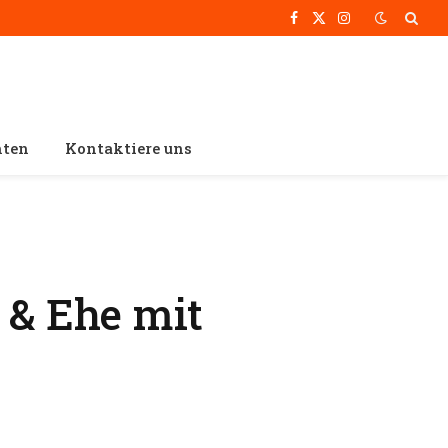
Facebook
X
Instagram
(Twitter)
hten
Kontaktiere uns
 & Ehe mit