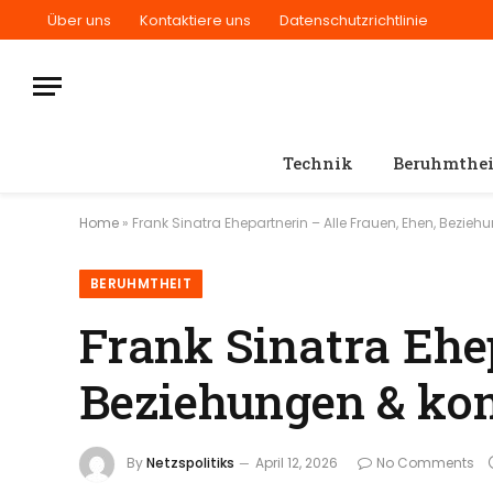
Über uns
Kontaktiere uns
Datenschutzrichtlinie
Technik
Beruhmthei
Home
»
Frank Sinatra Ehepartnerin – Alle Frauen, Ehen, Bezie
BERUHMTHEIT
Frank Sinatra Ehe
Beziehungen & ko
By
Netzspolitiks
April 12, 2026
No Comments