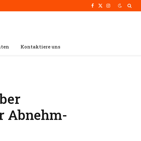
Facebook
X
Instagram
(Twitter)
hten
Kontaktiere uns
über
er Abnehm-