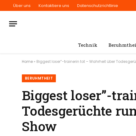
Über uns
Kontaktiere uns
Datenschutzrichtlinie
Technik
Beruhmthei
Home
»
Biggest loser”-trainerin tot – Wahrheit über Todesg
BERUHMTHEIT
Biggest loser”-tra
Todesgerüchte ru
Show