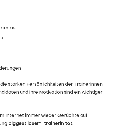
ogramme
ts
rderungen
die starken Persönlichkeiten der Trainerinnen.
idaten und ihre Motivation sind ein wichtiger
 im Internet immer wieder Gerüchte auf –
tung
biggest loser”-trainerin tot
.